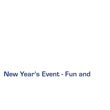
New Year's Event - Fun and
Enjoyment at Goldberg's
Cooking School in Landau
January 9, 2025
9 Jan 2025